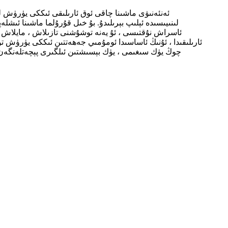
ئەنئەنىۋى ماشىنا چاقى ئوق ئارىلىقى ئىككى يۈرۈش ل
لىنىيىسىدە ئېلىپ بېرىلىدۇ. بۇ خىل قۇرۇلما ماشىنا ئىشل
ئاسراش نۇقتىسى ، ئۇ يەنە توشۇشنى تازىلاش ، مايلاش ۋە
ئارىلىقىدا ، ئۇنىڭ ئاساسىدا ئومۇمىي جەھەتتىن ئىككى يۈرۈش 
چوڭ يۈك سىغىمى ، يۈك بېسىشتىن ئىلگىرى پېچەتلەنگەن 