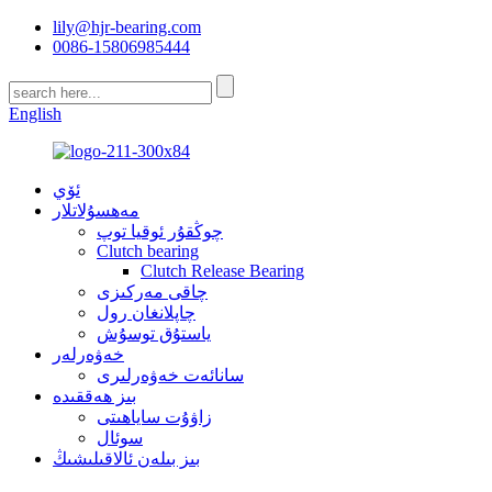
lily@hjr-bearing.com
0086-15806985444
English
ئۆي
مەھسۇلاتلار
چوڭقۇر ئوقيا توپ
Clutch bearing
Clutch Release Bearing
چاقى مەركىزى
چاپلانغان رول
ياستۇق توسۇش
خەۋەرلەر
سانائەت خەۋەرلىرى
بىز ھەققىدە
زاۋۇت ساياھىتى
سوئال
بىز بىلەن ئالاقىلىشىڭ