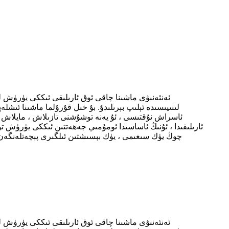
ئەنئەنىۋى ماشىنا چاقى ئوق ئارىلىقى ئىككى يۈرۈش ل
لىنىيىسىدە ئېلىپ بېرىلىدۇ. بۇ خىل قۇرۇلما ماشىنا ئىشل
ئاسراش نۇقتىسى ، ئۇ يەنە توشۇشنى تازىلاش ، مايلاش ۋە
ئارىلىقىدا ، ئۇنىڭ ئاساسىدا ئومۇمىي جەھەتتىن ئىككى يۈرۈش 
چوڭ يۈك سىغىمى ، يۈك بېسىشتىن ئىلگىرى پېچەتلەنگەن 
ئەنئەنىۋى ماشىنا چاقى ئوق ئارىلىقى ئىككى يۈرۈش ل