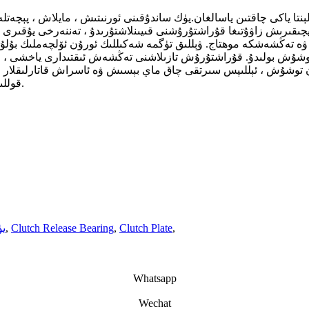
ېنتا ياكى چاقتىن ياسالغان.يۈك ساندۇقىنى ئورنىتىش ، مايلاش ، پېچە
ەپچىقىرىش زاۋۇتىغا قۇراشتۇرۇشنى قىيىنلاشتۇرىدۇ ، تەننەرخى يۇقىرى ، 
 تەڭشەشكە موھتاج. ۋېللىق تۈگمە شەكىللىك ئورۇن ئۆلچەملىك بۇلۇڭلۇق
توشۇش بولىدۇ. قۇراشتۇرۇش تازىلاشنى تەڭشەش ئىقتىدارى ياخشى ، چىقىر
توشۇش ، ئېللىپس سىرتقى چاق ماي بېسىش ۋە ئاسراش قاتارلىقلار ، ھ
قوللىنىشچان پروگراممىنى تەدرىجىي كېڭەيتىش خاھىشىمۇ بار.
,
Clutch Plate
,
Clutch Release Bearing
,
يۈ
Whatsapp
Wechat