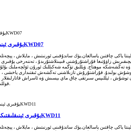
يۇقىرى ئېنىقلىقتىكى چاق بۇلى ئاپتوماتىك ماشىنا ئالدى 43KWD07
ېنتا ياكى چاقتىن ياسالغان.يۈك ساندۇقىنى ئورنىتىش ، مايلاش ، پېچە
ەپچىقىرىش زاۋۇتىغا قۇراشتۇرۇشنى قىيىنلاشتۇرىدۇ ، تەننەرخى يۇقىرى ، 
 تەڭشەشكە موھتاج. ۋېللىق تۈگمە شەكىللىك ئورۇن ئۆلچەملىك بۇلۇڭلۇق
توشۇش بولىدۇ. قۇراشتۇرۇش تازىلاشنى تەڭشەش ئىقتىدارى ياخشى ، چىقىر
توشۇش ، ئېللىپس سىرتقى چاق ماي بېسىش ۋە ئاسراش قاتارلىقلار ، ھ
قوللىنىشچان پروگراممىنى تەدرىجىي كېڭەيتىش خاھىشىمۇ بار.
يۇقىرى ئېنىقلىقتىكى چاق بۇلى ئاپتوماتىك ھەيدەش ماشىنىسى 42KWD11
ېنتا ياكى چاقتىن ياسالغان.يۈك ساندۇقىنى ئورنىتىش ، مايلاش ، پېچە