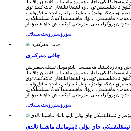
ئىشەنچلىكلىكى ناچار ، ھەمدە ماشىنا ساقلانغان ۋاقىتتا.
 ئالاقىلىشىش توپى ۋە لېنتىغا ئېلىنغان غالتەكلىك ئوق
ىۋېتىشكە بولىدۇ ، يېنىك ئېغىرلىق ، ئىخچام قۇرۇلما ،
ەمدە ماشىنىلاردا ، يۈك ماشىنىسىدا كەڭ ئىشلىتىلگەن.
سۈرۈشتۈرۈش
تەپسىلاتى
چاقى مەركىزى
تلەش ۋە تازىلاشنىڭ ھەممىسى ئاپتوموبىل ئىشلەپچىقىرىش
ئىشەنچلىكلىكى ناچار ، ھەمدە ماشىنا ساقلانغان ۋاقىتتا.
 ئالاقىلىشىش توپى ۋە لېنتىغا ئېلىنغان غالتەكلىك ئوق
ىۋېتىشكە بولىدۇ ، يېنىك ئېغىرلىق ، ئىخچام قۇرۇلما ،
ەمدە ماشىنىلاردا ، يۈك ماشىنىسىدا كەڭ ئىشلىتىلگەن.
سۈرۈشتۈرۈش
تەپسىلاتى