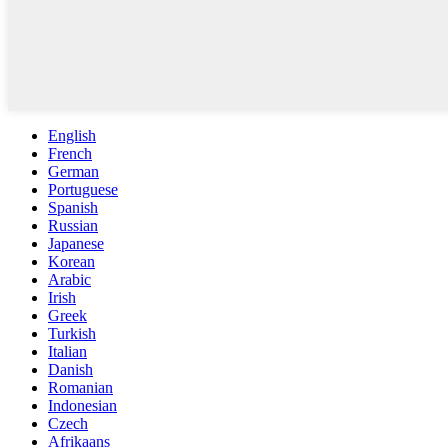
English
French
German
Portuguese
Spanish
Russian
Japanese
Korean
Arabic
Irish
Greek
Turkish
Italian
Danish
Romanian
Indonesian
Czech
Afrikaans