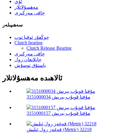
ئۆي
مەھسۇلاتلار
چاقى مەركىزى
سەھىپىلەر
چوڭقۇر ئوقيا توپ
Clutch bearing
Clutch Release Bearing
چاقى مەركىزى
چاپلانغان رول
ياستۇق توسۇش
ئالاھىدە مەھسۇلاتلار
مۇفتا قويۇپ بېرىش 3151000034
مۇفتا قويۇپ بېرىش 3151000157
قەغەز رول ئېلىش (Metric) 32218