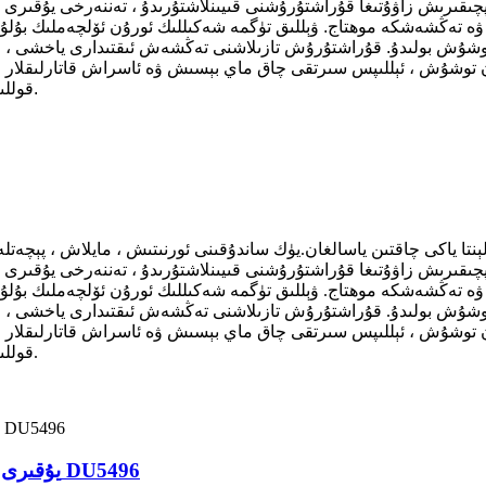
ەپچىقىرىش زاۋۇتىغا قۇراشتۇرۇشنى قىيىنلاشتۇرىدۇ ، تەننەرخى يۇقىرى ، 
 تەڭشەشكە موھتاج. ۋېللىق تۈگمە شەكىللىك ئورۇن ئۆلچەملىك بۇلۇڭلۇق
توشۇش بولىدۇ. قۇراشتۇرۇش تازىلاشنى تەڭشەش ئىقتىدارى ياخشى ، چىقىر
توشۇش ، ئېللىپس سىرتقى چاق ماي بېسىش ۋە ئاسراش قاتارلىقلار ، ھ
قوللىنىشچان پروگراممىنى تەدرىجىي كېڭەيتىش خاھىشىمۇ بار.
ېنتا ياكى چاقتىن ياسالغان.يۈك ساندۇقىنى ئورنىتىش ، مايلاش ، پېچە
ەپچىقىرىش زاۋۇتىغا قۇراشتۇرۇشنى قىيىنلاشتۇرىدۇ ، تەننەرخى يۇقىرى ، 
 تەڭشەشكە موھتاج. ۋېللىق تۈگمە شەكىللىك ئورۇن ئۆلچەملىك بۇلۇڭلۇق
توشۇش بولىدۇ. قۇراشتۇرۇش تازىلاشنى تەڭشەش ئىقتىدارى ياخشى ، چىقىر
توشۇش ، ئېللىپس سىرتقى چاق ماي بېسىش ۋە ئاسراش قاتارلىقلار ، ھ
قوللىنىشچان پروگراممىنى تەدرىجىي كېڭەيتىش خاھىشىمۇ بار.
يۇقىرى ئېنىقلىقتىكى چاق بۇلى ئاپتوماتىك ماشىنا ئالدى DU5496