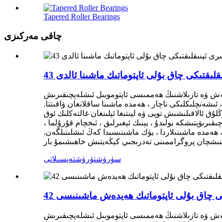
Tapered Roller Bearings
چاقى مەركىزى
تلەش ۋە تازىلاشنىڭ ھەممىسى ئاپتوموبىل ئىشلەپچىقىرىش
ئىشەنچلىكلىكى ناچار ، ھەمدە ماشىنا ساقلانغان ۋاقىتتا.
 ئالاقىلىشىش توپى ۋە لېنتىغا ئېلىنغان غالتەكلىك ئوق
ىۋېتىشكە بولىدۇ ، يېنىك ئېغىرلىق ، ئىخچام قۇرۇلما ،
ەمدە ماشىنىلاردا ، يۈك ماشىنىسىدا كەڭ ئىشلىتىلگەن.
سۈرۈشتۈرۈش
تەپسىلاتى
تلەش ۋە تازىلاشنىڭ ھەممىسى ئاپتوموبىل ئىشلەپچىقىرىش