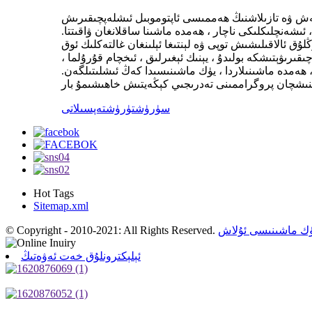
تلەش ۋە تازىلاشنىڭ ھەممىسى ئاپتوموبىل ئىشلەپچىقىرىش
ئىشەنچلىكلىكى ناچار ، ھەمدە ماشىنا ساقلانغان ۋاقىتتا.
 ئالاقىلىشىش توپى ۋە لېنتىغا ئېلىنغان غالتەكلىك ئوق
ىۋېتىشكە بولىدۇ ، يېنىك ئېغىرلىق ، ئىخچام قۇرۇلما ،
ەمدە ماشىنىلاردا ، يۈك ماشىنىسىدا كەڭ ئىشلىتىلگەن.
سۈرۈشتۈرۈش
تەپسىلاتى
Hot Tags
Sitemap.xml
ك ماشىنىسى ئۇلاش
© Copyright - 2010-2021: All Rights Reserved.
ئېلېكترونلۇق خەت ئەۋەتىڭ