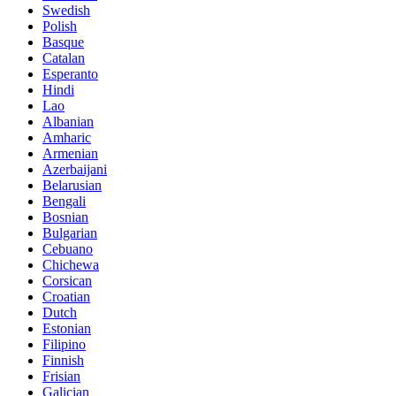
Swedish
Polish
Basque
Catalan
Esperanto
Hindi
Lao
Albanian
Amharic
Armenian
Azerbaijani
Belarusian
Bengali
Bosnian
Bulgarian
Cebuano
Chichewa
Corsican
Croatian
Dutch
Estonian
Filipino
Finnish
Frisian
Galician